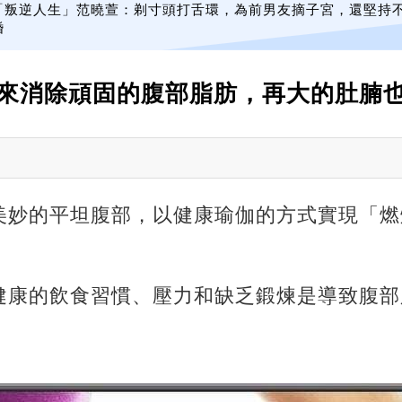
「叛逆人生」范曉萱：剃寸頭打舌環，為前男友摘子宮，還堅持
婚
來消除頑固的腹部脂肪，再大的肚腩
美妙的平坦腹部，以健康瑜伽的方式實現「燃
健康的飲食習慣、壓力和缺乏鍛煉是導致腹部