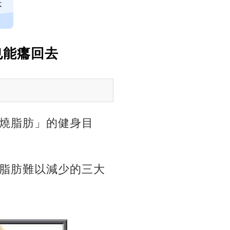
不
也能癟回去
燒脂肪」的健身目
脂肪難以減少的三大