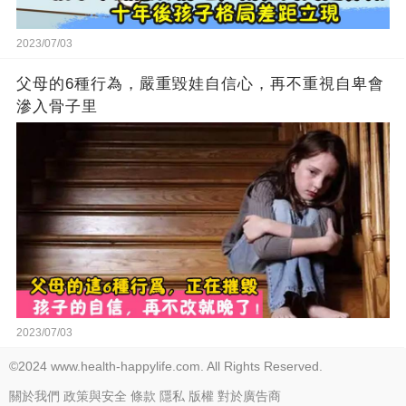
2023/07/03
父母的6種行為，嚴重毀娃自信心，再不重視自卑會
滲入骨子里
2023/07/03
©2024 www.health-happylife.com. All Rights Reserved.
關於我們
政策與安全
條款
隱私
版權
對於廣告商