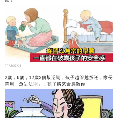
感！
2023/07/04
2歲，6歲，12歲3個叛逆期，孩子越管越叛逆，家長
善用「魚缸法則」，孩子將來會感激你