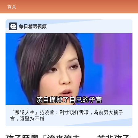
首頁
每日精選視頻
「叛逆人生」范曉萱：剃寸頭打舌環，為前男友摘子
宮，還堅持不婚