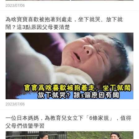
2023/07/06
為啥寶寶喜歡被抱著到處走，坐下就哭、放下就
鬧？這3點原因父母要清楚
2023/07/06
一位日本媽媽，為教育兒女立下「6條家規」，值得
父母們借鑒學習