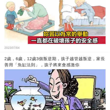
2023/07/04
2歲，6歲，12歲3個叛逆期，孩子越管越叛逆，家長
善用「魚缸法則」，孩子將來會感激你