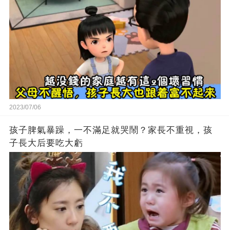
2023/07/06
孩子脾氣暴躁，一不滿足就哭鬧？家長不重視，孩
子長大后要吃大虧