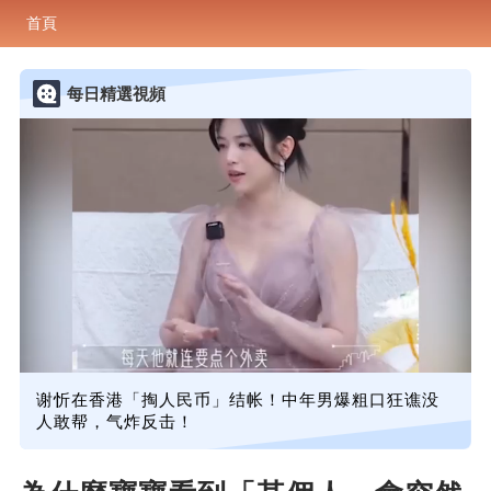
首頁
每日精選視頻
谢忻在香港「掏人民币」结帐！中年男爆粗口狂谯没
人敢帮，气炸反击！