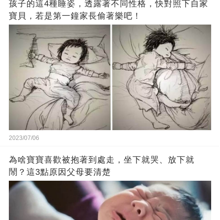
孩子的這4種睡姿，透露著不同性格，快對照下自家
寶貝，若是第一鐘家長偷著樂吧！
2023/07/06
為啥寶寶喜歡被抱著到處走，坐下就哭、放下就
鬧？這3點原因父母要清楚