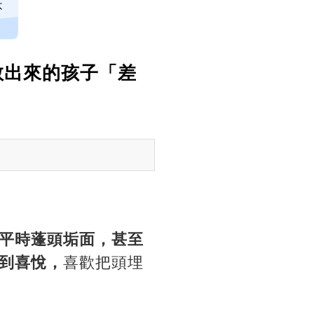
不
教出來的孩子「差
平時蓬頭垢面，甚至
到喜悅，
喜歡把頭埋