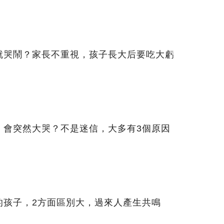
就哭鬧？家長不重視，孩子長大后要吃大虧
」會突然大哭？不是迷信，大多有3個原因
的孩子，2方面區別大，過來人產生共鳴