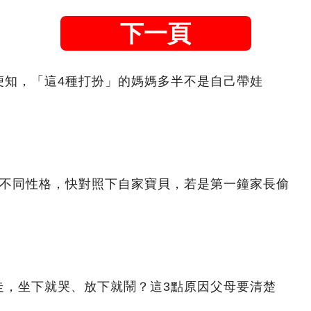
下一頁
便知，「這4種打扮」的媽媽多半不是自己帶娃
著不同性格，快對照下自家寶貝，若是第一鐘家長偷
走，坐下就哭、放下就鬧？這3點原因父母要清楚