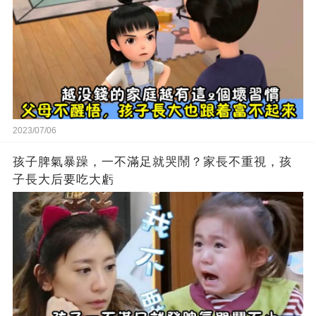
2023/07/06
孩子脾氣暴躁，一不滿足就哭鬧？家長不重視，孩
子長大后要吃大虧