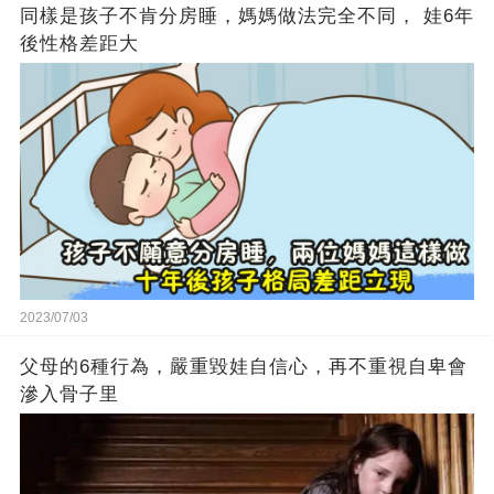
同樣是孩子不肯分房睡，媽媽做法完全不同， 娃6年
後性格差距大
2023/07/03
父母的6種行為，嚴重毀娃自信心，再不重視自卑會
滲入骨子里