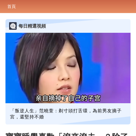
首頁
每日精選視頻
「叛逆人生」范曉萱：剃寸頭打舌環，為前男友摘子
宮，還堅持不婚