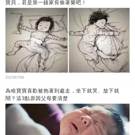
寶貝，若是第一鐘家長偷著樂吧！
2023/07/06
為啥寶寶喜歡被抱著到處走，坐下就哭、放下就
鬧？這3點原因父母要清楚