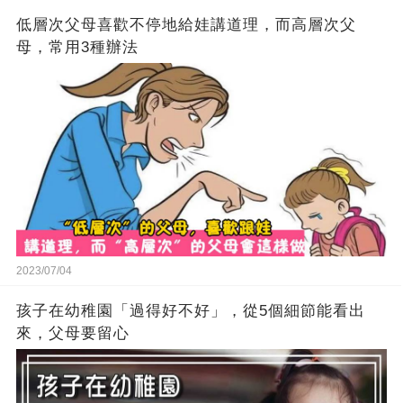
低層次父母喜歡不停地給娃講道理，而高層次父
母，常用3種辦法
2023/07/04
孩子在幼稚園「過得好不好」，從5個細節能看出
來，父母要留心