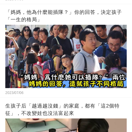
「媽媽，他為什麼能插隊？」你的回答，決定孩子
「一生的格局」
2023/07/06
生孩子后「越過越沒錢」的家庭，都有「這2個特
征」，不改變娃也沒法富起來