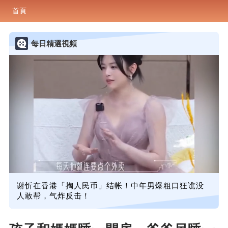
首頁
每日精選視頻
谢忻在香港「掏人民币」结帐！中年男爆粗口狂谯没
人敢帮，气炸反击！