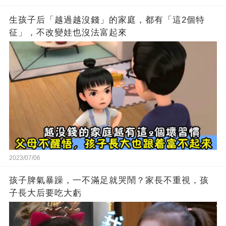
生孩子后「越過越沒錢」的家庭，都有「這2個特
征」，不改變娃也沒法富起來
2023/07/06
孩子脾氣暴躁，一不滿足就哭鬧？家長不重視，孩
子長大后要吃大虧