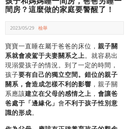
孩子和媽媽睡一間房，爸爸另睡一
間房？這麼做的家庭要警醒了！
2023/05/29
檢舉
寶寶一直睡在屬于爸爸的床位，
親子關
系就會凌駕于夫妻關系之上
。就容易出
現溺愛孩子的情況。到了一定的時間，
孩子
要有自己的獨立空間。錯位的親子
關系，會造成怎樣不利的影響
，親子關
系應該
建立在父母的感情之上
，
會讓爸
爸處于「邊緣化」
會
不利于孩子性別意
識的形成
。