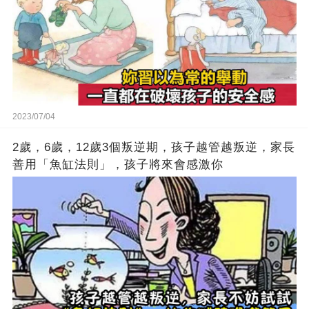
2023/07/04
2歲，6歲，12歲3個叛逆期，孩子越管越叛逆，家長
善用「魚缸法則」，孩子將來會感激你