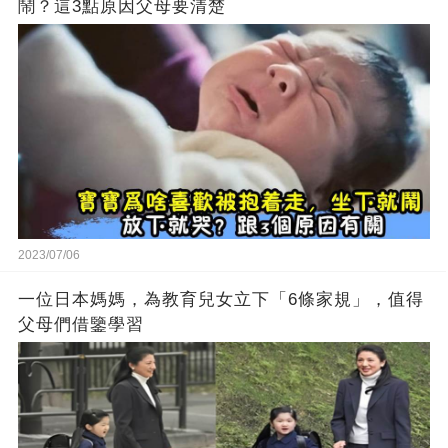
鬧？這3點原因父母要清楚
2023/07/06
一位日本媽媽，為教育兒女立下「6條家規」，值得
父母們借鑒學習