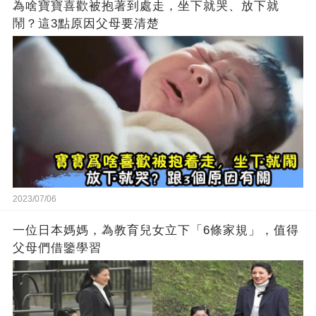
為啥寶寶喜歡被抱著到處走，坐下就哭、放下就
鬧？這3點原因父母要清楚
2023/07/06
一位日本媽媽，為教育兒女立下「6條家規」，值得
父母們借鑒學習