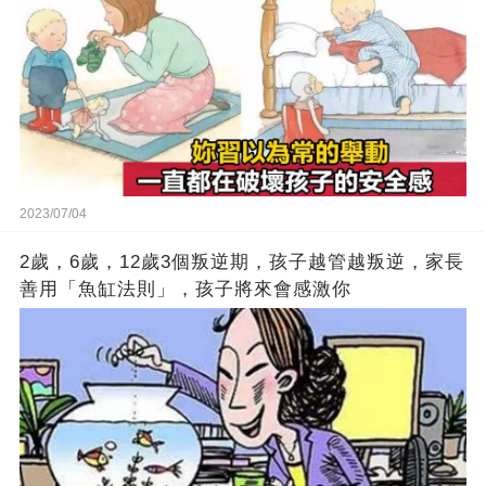
2023/07/04
2歲，6歲，12歲3個叛逆期，孩子越管越叛逆，家長
善用「魚缸法則」，孩子將來會感激你