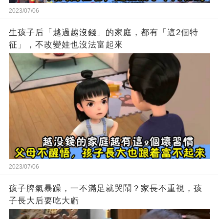
2023/07/06
生孩子后「越過越沒錢」的家庭，都有「這2個特
征」，不改變娃也沒法富起來
2023/07/06
孩子脾氣暴躁，一不滿足就哭鬧？家長不重視，孩
子長大后要吃大虧