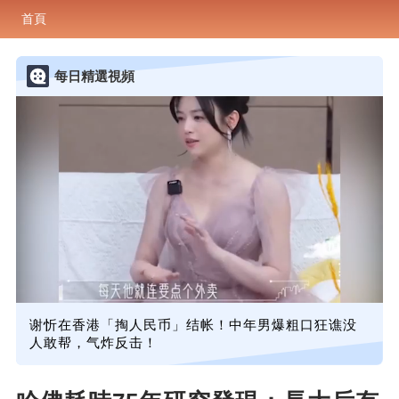
首頁
每日精選視頻
谢忻在香港「掏人民币」结帐！中年男爆粗口狂谯没
人敢帮，气炸反击！