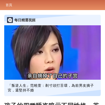
首頁
每日精選視頻
「叛逆人生」范曉萱：剃寸頭打舌環，為前男友摘子
宮，還堅持不婚