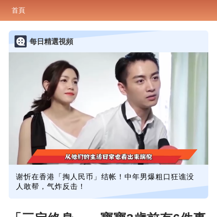
首頁
每日精選視頻
谢忻在香港「掏人民币」结帐！中年男爆粗口狂谯没
人敢帮，气炸反击！