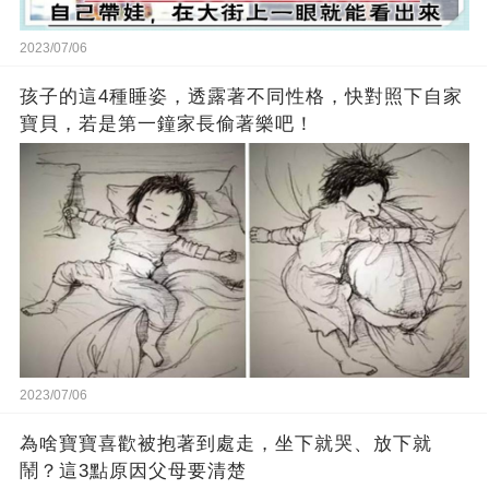
2023/07/06
孩子的這4種睡姿，透露著不同性格，快對照下自家
寶貝，若是第一鐘家長偷著樂吧！
2023/07/06
為啥寶寶喜歡被抱著到處走，坐下就哭、放下就
鬧？這3點原因父母要清楚