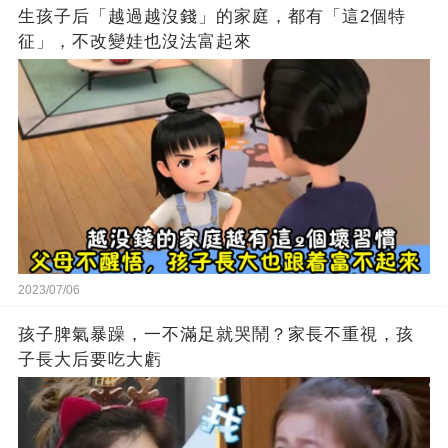
生孩子后「越過越沒錢」的家庭，都有「這2個特
征」，不改變娃也沒法富起來
2023/07/06
孩子脾氣暴躁，一不滿足就哭鬧？家長不重視，孩
子長大后要吃大虧