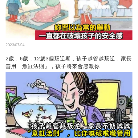
2023/07/04
2歲，6歲，12歲3個叛逆期，孩子越管越叛逆，家長
善用「魚缸法則」，孩子將來會感激你