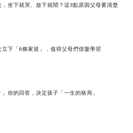
走，坐下就哭、放下就鬧？這3點原因父母要清楚
女立下「6條家規」，值得父母們借鑒學習
？」你的回答，決定孩子「一生的格局」