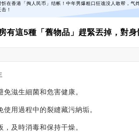
谢忻在香港「掏人民币」结帐！中年男爆粗口狂谯没人敢帮，气
反击！
房有這5種「舊物品」趕緊丟掉，對身
生
，避免滋生細菌和危害健康。
避免使用過程中的裂縫藏污納垢。
菜板，及時消毒和保持干燥。