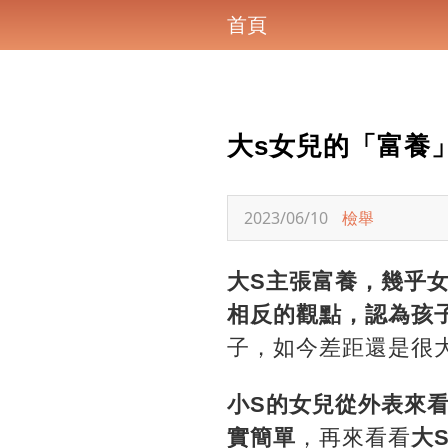
首頁
大s女兒的「富養
2023/06/10
檢舉
大S主張富養，幾乎
相反的觀點，認為孩
子，如今差距還是很
小S的女兒從外表來
實簡單
，再來看看
大