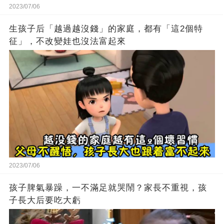
2023/07/06
生孩子后「越過越沒錢」的家庭，都有「這2個特
征」，不改變娃也沒法富起來
2023/07/06
孩子脾氣暴躁，一不滿足就哭鬧？家長不重視，孩
子長大后要吃大虧