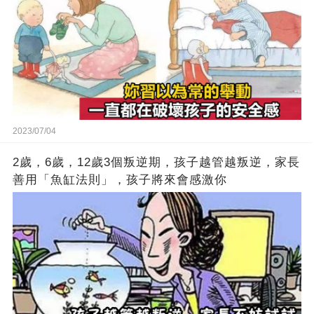
2023/07/04
2歲，6歲，12歲3個叛逆期，孩子越管越叛逆，家長
善用「魚缸法則」，孩子將來會感激你