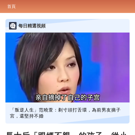
首頁
每日精選視頻
「叛逆人生」范曉萱：剃寸頭打舌環，為前男友摘子
宮，還堅持不婚