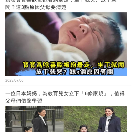
鬧？這3點原因父母要清楚
2023/07/06
一位日本媽媽，為教育兒女立下「6條家規」，值得
父母們借鑒學習