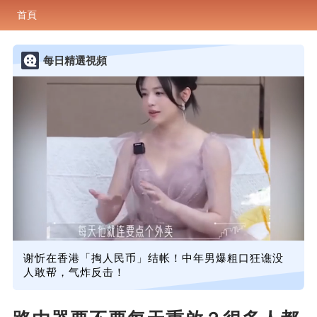
首頁
每日精選視頻
谢忻在香港「掏人民币」结帐！中年男爆粗口狂谯没
人敢帮，气炸反击！