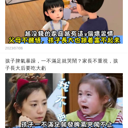
2023/07/06
孩子脾氣暴躁，一不滿足就哭鬧？家長不重視，孩
子長大后要吃大虧