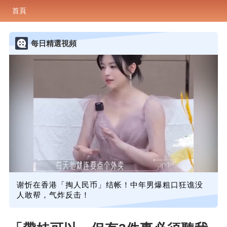
首頁
每日精選視頻
谢忻在香港「掏人民币」结帐！中年男爆粗口狂谯没
人敢帮，气炸反击！