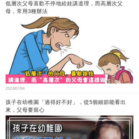
低層次父母喜歡不停地給娃講道理，而高層次父
母，常用3種辦法
2023/07/04
孩子在幼稚園「過得好不好」，從5個細節能看出
來，父母要留心