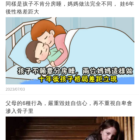
同樣是孩子不肯分房睡，媽媽做法完全不同， 娃6年
後性格差距大
2023/07/03
父母的6種行為，嚴重毀娃自信心，再不重視自卑會
滲入骨子里