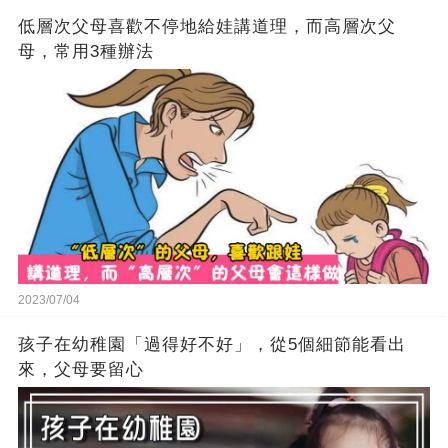
低層次父母喜歡不停地給娃講道理，而高層次父
母，常用3種辦法
2023/07/04
孩子在幼稚園「過得好不好」，從5個細節能看出
來，父母要留心