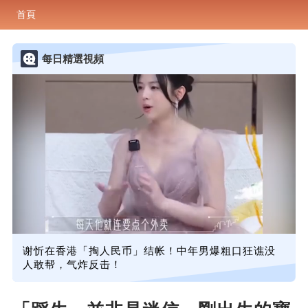
首頁
每日精選視頻
谢忻在香港「掏人民币」结帐！中年男爆粗口狂谯没
人敢帮，气炸反击！