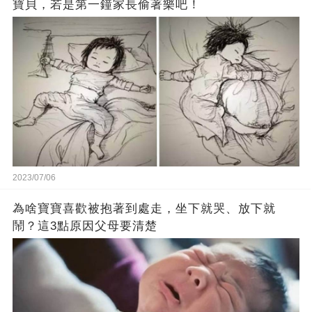
寶貝，若是第一鐘家長偷著樂吧！
2023/07/06
為啥寶寶喜歡被抱著到處走，坐下就哭、放下就
鬧？這3點原因父母要清楚