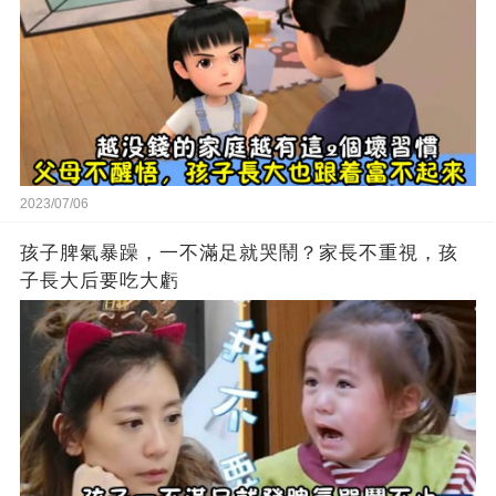
2023/07/06
孩子脾氣暴躁，一不滿足就哭鬧？家長不重視，孩
子長大后要吃大虧