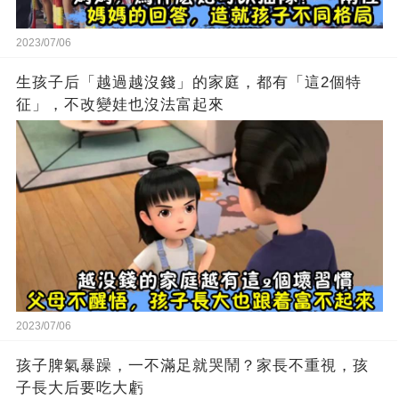
2023/07/06
生孩子后「越過越沒錢」的家庭，都有「這2個特
征」，不改變娃也沒法富起來
2023/07/06
孩子脾氣暴躁，一不滿足就哭鬧？家長不重視，孩
子長大后要吃大虧