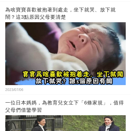
為啥寶寶喜歡被抱著到處走，坐下就哭、放下就
鬧？這3點原因父母要清楚
2023/07/06
一位日本媽媽，為教育兒女立下「6條家規」，值得
父母們借鑒學習