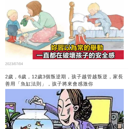
2023/07/04
2歲，6歲，12歲3個叛逆期，孩子越管越叛逆，家長
善用「魚缸法則」，孩子將來會感激你