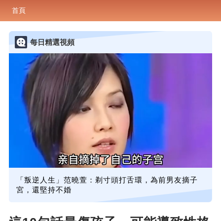
首頁
每日精選視頻
「叛逆人生」范曉萱：剃寸頭打舌環，為前男友摘子
宮，還堅持不婚