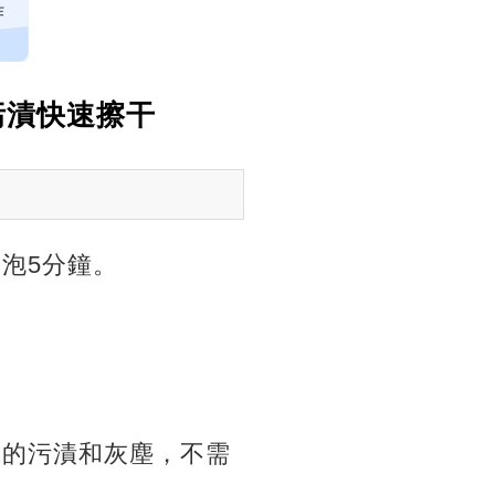
炸
污漬快速擦干
泡5分鐘。
上的污漬和灰塵，不需