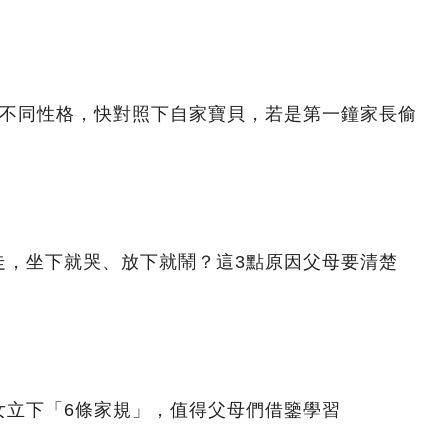
著不同性格，快對照下自家寶貝，若是第一鐘家長偷
走，坐下就哭、放下就鬧？這3點原因父母要清楚
女立下「6條家規」，值得父母們借鑒學習