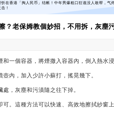
谢忻在香港「掏人民币」结帐！中年男爆粗口狂谯没人敢帮，气
反击！
擦？老保姆教個妙招，不用拆，灰塵
的煙和一個容器，將煙撒入容器內，倒入熱水浸
入噴壺內，加入少許小蘇打，搖晃幾下。
窗臟處，灰塵和污漬隨之往下掉。
拭即可。這種方法可以快速、高效地擦拭紗窗