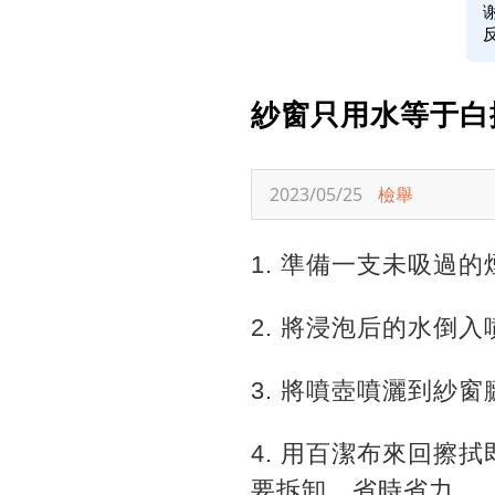
紗窗只用水等于白
2023/05/25
檢舉
1. 準備一支未吸過
2. 將浸泡后的水倒
3. 將噴壺噴灑到紗
4. 用百潔布來回擦
要拆卸，省時省力。