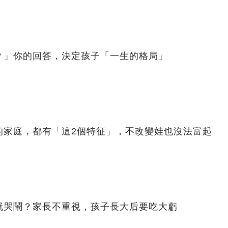
？」你的回答，決定孩子「一生的格局」
的家庭，都有「這2個特征」，不改變娃也沒法富起
就哭鬧？家長不重視，孩子長大后要吃大虧