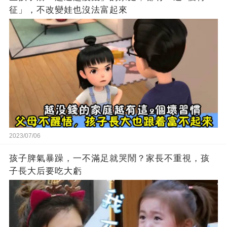
征」，不改變娃也沒法富起來
2023/07/06
孩子脾氣暴躁，一不滿足就哭鬧？家長不重視，孩
子長大后要吃大虧