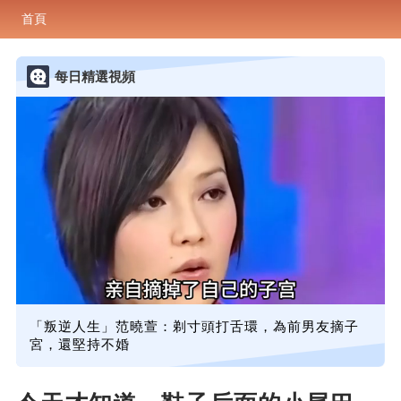
首頁
每日精選視頻
「叛逆人生」范曉萱：剃寸頭打舌環，為前男友摘子
宮，還堅持不婚