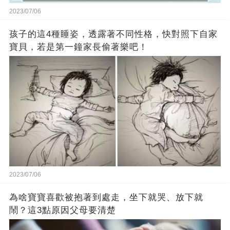
2023/07/06
孩子的這4種睡姿，透露著不同性格，快對照下自家
寶貝，若是第一鐘家長偷著樂吧！
2023/07/06
為啥寶寶喜歡被抱著到處走，坐下就哭、放下就
鬧？這3點原因父母要清楚