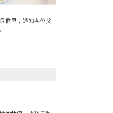
長群里，通知各位父
。