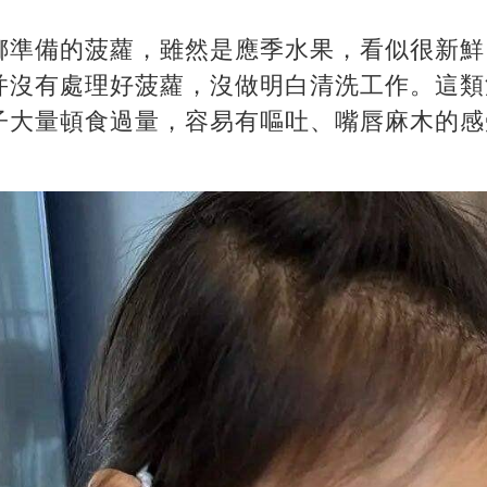
娜準備的菠蘿，雖然是應季水果，看似很新鮮
并沒有處理好菠蘿，沒做明白清洗工作。這類
子大量頓食過量，容易有嘔吐、嘴唇麻木的感