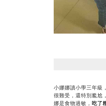
小娜娜讀小學三年級
很難受，還特別尷尬
娜是食物過敏，
吃了