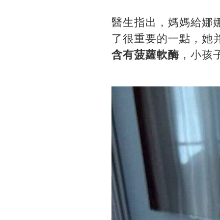
醫生指出，媽媽給娜
了很重要的一點，她
含有菠蘿軟酶
，小孩