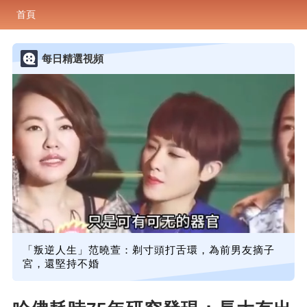
首頁
每日精選視頻
「叛逆人生」范曉萱：剃寸頭打舌環，為前男友摘子
宮，還堅持不婚