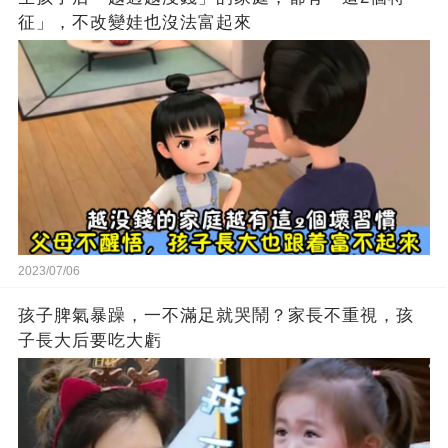
征」，不改變娃也沒法富起來
2023/07/06
孩子脾氣暴躁，一不滿足就哭鬧？家長不重視，孩
子長大后要吃大虧