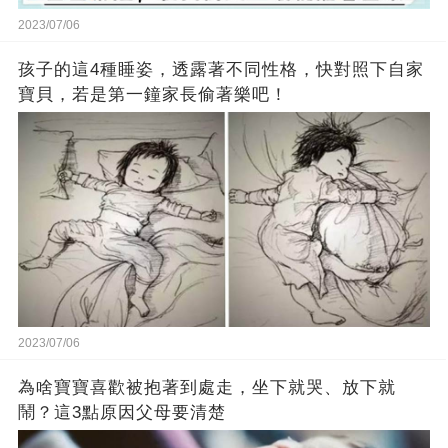
2023/07/06
孩子的這4種睡姿，透露著不同性格，快對照下自家
寶貝，若是第一鐘家長偷著樂吧！
2023/07/06
為啥寶寶喜歡被抱著到處走，坐下就哭、放下就
鬧？這3點原因父母要清楚