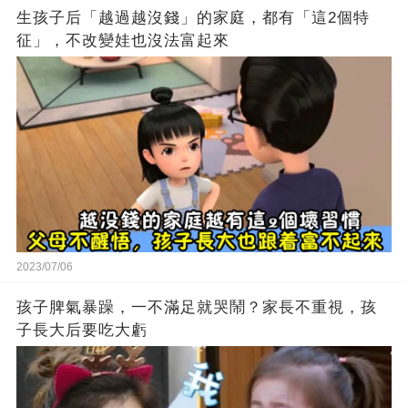
生孩子后「越過越沒錢」的家庭，都有「這2個特
征」，不改變娃也沒法富起來
2023/07/06
孩子脾氣暴躁，一不滿足就哭鬧？家長不重視，孩
子長大后要吃大虧