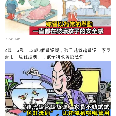
2023/07/04
2歲，6歲，12歲3個叛逆期，孩子越管越叛逆，家長
善用「魚缸法則」，孩子將來會感激你