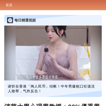
首頁
每日精選視頻
谢忻在香港「掏人民币」结帐！中年男爆粗口狂谯没
人敢帮，气炸反击！