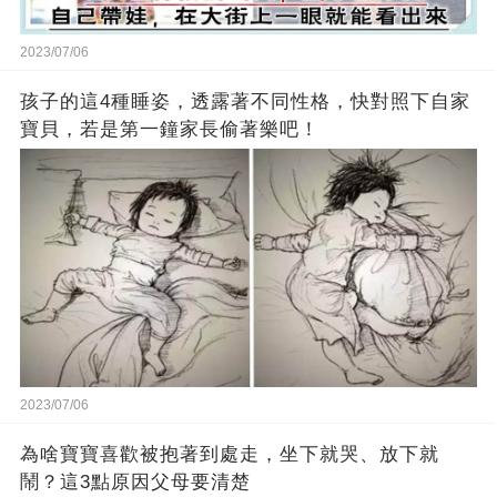
2023/07/06
孩子的這4種睡姿，透露著不同性格，快對照下自家
寶貝，若是第一鐘家長偷著樂吧！
2023/07/06
為啥寶寶喜歡被抱著到處走，坐下就哭、放下就
鬧？這3點原因父母要清楚