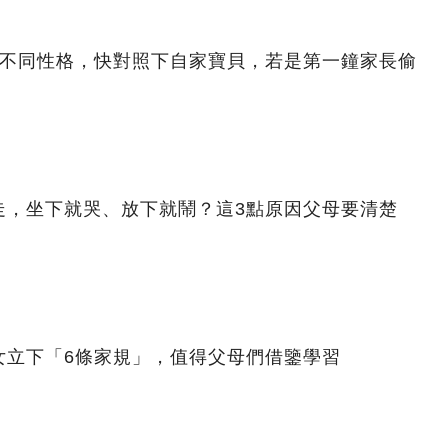
著不同性格，快對照下自家寶貝，若是第一鐘家長偷
走，坐下就哭、放下就鬧？這3點原因父母要清楚
女立下「6條家規」，值得父母們借鑒學習