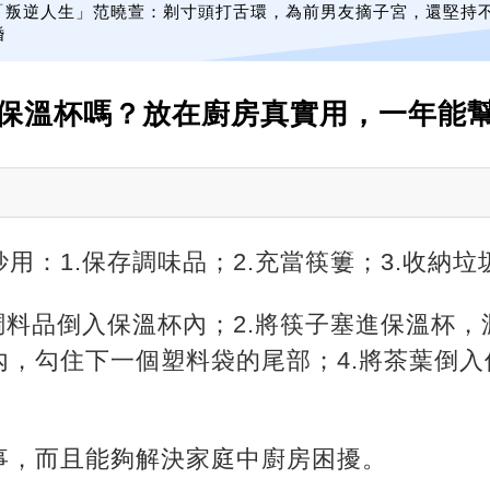
「叛逆人生」范曉萱：剃寸頭打舌環，為前男友摘子宮，還堅持
婚
保溫杯嗎？放在廚房真實用，一年能
用：1.保存調味品；2.充當筷簍；3.收納垃
調料品倒入保溫杯內；2.將筷子塞進保溫杯，
內，勾住下一個塑料袋的尾部；4.將茶葉倒
事，而且能夠解決家庭中廚房困擾。