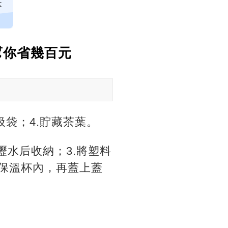
不
幫你省幾百元
圾袋；4.貯藏茶葉。
瀝水后收納；3.將塑料
入保溫杯內，再蓋上蓋