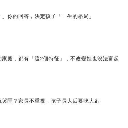
？」你的回答，決定孩子「一生的格局」
的家庭，都有「這2個特征」，不改變娃也沒法富起
就哭鬧？家長不重視，孩子長大后要吃大虧