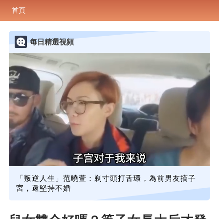
首頁
每日精選視頻
「叛逆人生」范曉萱：剃寸頭打舌環，為前男友摘子
宮，還堅持不婚