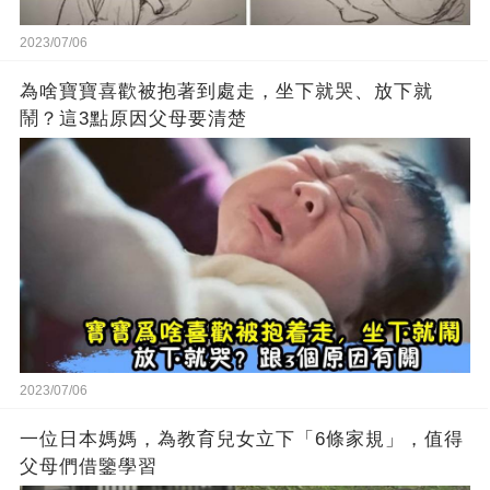
2023/07/06
為啥寶寶喜歡被抱著到處走，坐下就哭、放下就
鬧？這3點原因父母要清楚
2023/07/06
一位日本媽媽，為教育兒女立下「6條家規」，值得
父母們借鑒學習