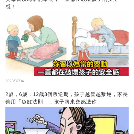
感！
2023/07/04
2歲，6歲，12歲3個叛逆期，孩子越管越叛逆，家長
善用「魚缸法則」，孩子將來會感激你